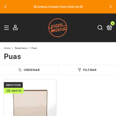
😊 CONSULTA NUESTRAS OFERTAS 😊
0
Inicio
>
Tocadiscos
>
Puas
Puas
ORDENAR
FILTRAR
SIN STOCK
GRATIS