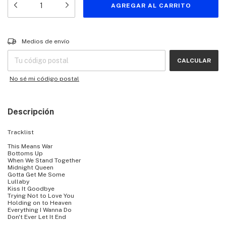
Entregas para el CP:
CAMBIAR CP
Medios de envío
CALCULAR
No sé mi código postal
Descripción
Tracklist
This Means War
Bottoms Up
When We Stand Together
Midnight Queen
Gotta Get Me Some
Lullaby
Kiss It Goodbye
Trying Not to Love You
Holding on to Heaven
Everything I Wanna Do
Don't Ever Let It End