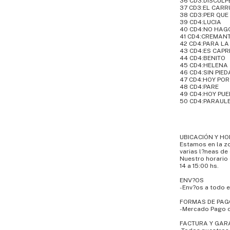
36 CD3:DISCULP
37 CD3:EL CARR
38 CD3:PER QUE
39 CD4:LUCIA
40 CD4:NO HAGO
41 CD4:CREMAN
42 CD4:PARA LA
43 CD4:ES CAP
44 CD4:BENITO
45 CD4:HELENA
46 CD4:SIN PIED
47 CD4:HOY POR
48 CD4:PARE
49 CD4:HOY PUE
50 CD4:PARAUL
UBICACIÓN Y HO
Estamos en la zo
varias l?neas de 
Nuestro horario 
14 a 15:00 hs.
ENV?OS
-Env?os a todo 
FORMAS DE PAG
-Mercado Pago 
FACTURA Y GAR