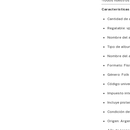
-Todos nuestros
Características 
Cantidad de 
Regalable: vp
Nombre del 
Tipo de albu
Nombre del a
Formato: Fís
Género: Folk
Código unive
Impuesto int
Incluye pista
Condición de
Origen: Arge