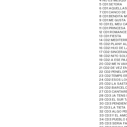
4 NO ES MESQUI
5 CD1:SE?ORA
6 CD1:AQUELLA
7 CD1:CANCO DE
8 CD1:BENDITA 
9 CD1:ME GUSTA 
10 CD1:EL MEU 
11 CD1:PRINCESA
12 CD1:ROMANCE
13 CD1:FIESTA
14 CD2:MEDITER
15 CD2:PLANY A
16 CD2:HIJO DE 
17 CD2:SINCERA
18 CD2:NI?O SO
19 CD2:A ESE P
20 CD2:ME N VAI
21 CD2:DE VEZ 
22 CD2:PENELOP
23 CD2:TEMPS E
24 CD2:ESOS LO
25 CD2:LA SAET
26 CD2:BARCEL
27 CD3:CANTAR
28 CD3:JA TENS
29 CD3:EL SUR 
30 CD3:PENDIENT
31 CD3:LA TIETA
32 CD3:ALGO P
33 CD3:Y EL AM
34 CD3:PUEBLO
35 CD3:SERIA F