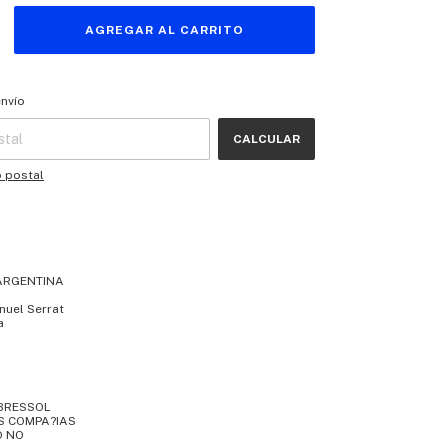
 CP:
CAMBIAR CP
envío
CALCULAR
o postal
ARGENTINA
anuel Serrat
a
 BRESSOL
S COMPA?IAS
O NO