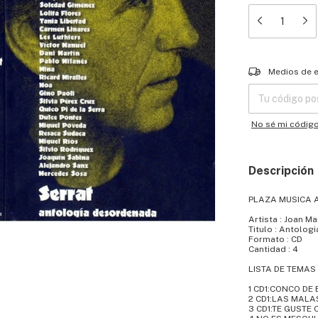
Entregas para el
Medios de 
No sé mi códig
Descripción
PLAZA MUSICA 
Artista : Joan M
Titulo : Antologi
Formato : CD
Cantidad : 4
LISTA DE TEMAS
1 CD1:CONCO DE
2 CD1:LAS MALA
3 CD1:TE GUSTE 