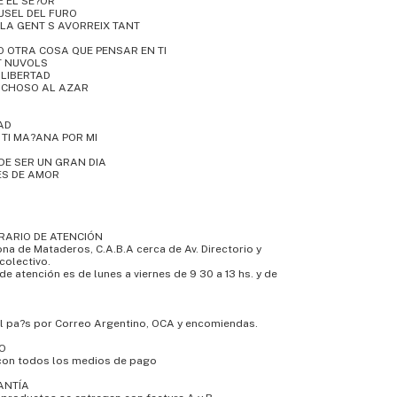
E EL SE?OR
USEL DEL FURO
 LA GENT S AVORREIX TANT
 OTRA COSA QUE PENSAR EN TI
T NUVOLS
 LIBERTAD
RICHOSO AL AZAR
AD
 TI MA?ANA POR MI
DE SER UN GRAN DIA
ES DE AMOR
RARIO DE ATENCIÓN
na de Mataderos, C.A.B.A cerca de Av. Directorio y
colectivo.
de atención es de lunes a viernes de 9 30 a 13 hs. y de
el pa?s por Correo Argentino, OCA y encomiendas.
O
con todos los medios de pago
ANTÍA