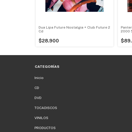
dy Living The
Dua Lipa Future Nostalgia + Club Future 2
Pante
Cd
2000 
$28.900
$89.
CATEGORÍAS
Inicio
CD
DVD
TOCADISCOS
VINILOS
PRODUCTOS