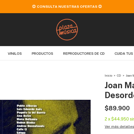
😊 CONSULTA NUESTRAS OFERTAS 😊
VINILOS
PRODUCTOS
REPRODUCTORES DE CD
CUIDA TUS
Inicio
>
CD
>
Joan 
Joan Ma
Desord
$89.900
2
x
$44.950
si
Ver más detalle