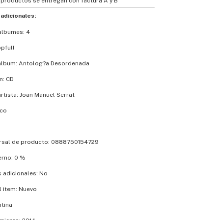
 productos se entregan con factura A y B
adicionales:
albumes: 4
pfull
album: Antolog?a Desordenada
m: CD
rtista: Joan Manuel Serrat
ico
rsal de producto: 0888750154729
erno: 0 %
s adicionales: No
l item: Nuevo
ntina