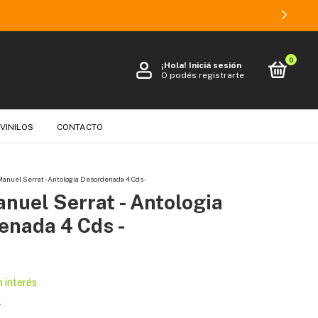
0
¡Hola!
Iniciá sesión
O podés registrarte
 VINILOS
CONTACTO
Manuel Serrat - Antologia Desordenada 4 Cds -
nuel Serrat - Antologia
enada 4 Cds -
n interés
s