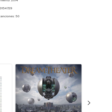
miento: 2014
0154729
canciones: 50