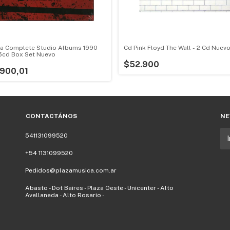
ra Complete Studio Albums 1990
Cd Pink Floyd The Wall - 2 Cd Nuev
5cd Box Set Nuevo
$52.900
900,01
CONTACTÁNOS
NE
541131099520
+54 1131099520
Pedidos@plazamusica.com.ar
Abasto - Dot Baires - Plaza Oeste - Unicenter - Alto
Avellaneda - Alto Rosario -