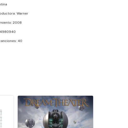
ntina
oductora: Warner
miento: 2008
24980940
canciones: 40