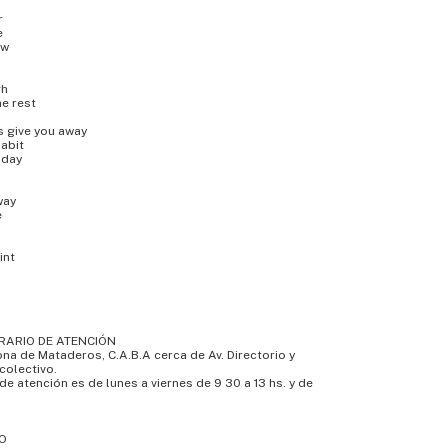
r
e
ow
gh
he rest
gs give you away
habit
 day
way
e
int
RARIO DE ATENCIÓN
na de Mataderos, C.A.B.A cerca de Av. Directorio y
colectivo.
de atención es de lunes a viernes de 9 30 a 13 hs. y de
O