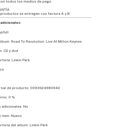
con todos los medios de pago
ANTÍA
 productos se entregan con factura A y B
adicionales:
pfull
lbum: Road To Revolution: Live At Milton Keynes
m: CD y dvd
tista: Linkin Park
ico
k
ersal de producto: 0093624980940
erno: 0 %
s adicionales: No
l item: Nuevo
tista del album: Linkin Park