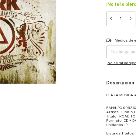
¡No te lo pier
Entregas para el
Medios de 
No sé mi códig
Descripción
PLAZA MUSICA 
EAN/UPC 00936
Artista : LINKIN
Titulo : ROAD T
Formato: CD + D
Unidades : 2
Lista de Títulos