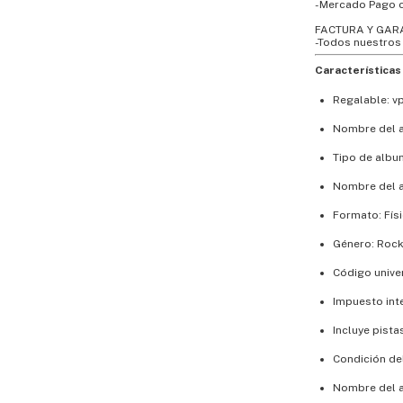
-Mercado Pago 
FACTURA Y GAR
-Todos nuestros
Características 
Regalable: vp
Nombre del a
Tipo de albu
Nombre del ar
Formato: Fís
Género: Roc
Código univ
Impuesto int
Incluye pista
Condición de
Nombre del ar