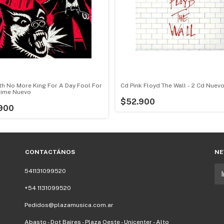
th No More King For A Day Fool For
Cd Pink Floyd The Wall - 2 Cd Nuev
time Nuevo
$52.900
900
CONTACTÁNOS
NE
541131099520
+54 1131099520
Pedidos@plazamusica.com.ar
Abasto - Dot Baires - Plaza Oeste - Unicenter - Alto