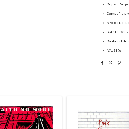
Origen: Arge
Compañia pr
A?o de lanza
SKU: 00936
Cantidad de 
IVA: 21 %