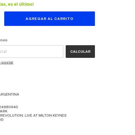
das, es el último!
 CP:
CAMBIAR CP
envío
CALCULAR
o postal
ARGENTINA
24980940
 PARK
O REVOLUTION: LIVE AT MILTON KEYNES
VD