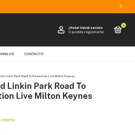
0
¡Hola!
Iniciá sesión
O podés registrarte
 VINILOS
CONTACTO
Dvd Linkin Park Road To Revolution Live Milton Keynes
d Linkin Park Road To
ion Live Milton Keynes
n interés
s