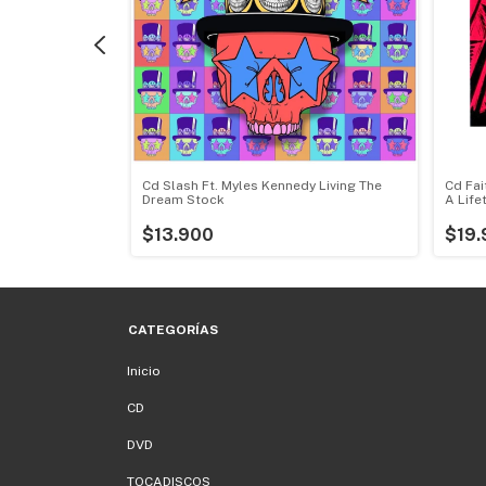
But The Beat
Cd Slash Ft. Myles Kennedy Living The
Cd Fai
Dream Stock
A Life
$13.900
$19.
CATEGORÍAS
Inicio
CD
DVD
TOCADISCOS