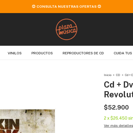
😊 CONSULTA NUESTRAS OFERTAS 😊
VINILOS
PRODUCTOS
REPRODUCTORES DE CD
CUIDA TUS
Inicio
>
CD
>
Cd + 
Cd + Dv
Revolut
$52.900
2
x
$26.450
si
Ver más detalle