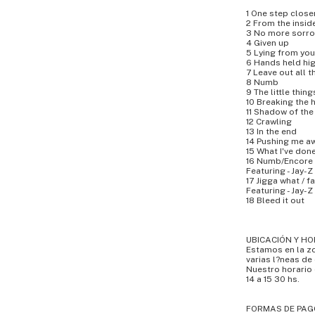
1 One step close
2 From the insid
3 No more sorr
4 Given up
5 Lying from you
6 Hands held hi
7 Leave out all t
8 Numb
9 The little thin
10 Breaking the 
11 Shadow of the
12 Crawling
13 In the end
14 Pushing me a
15 What I've don
16 Numb/Encore
Featuring - Jay-Z
17 Jigga what / fa
Featuring - Jay-Z
18 Bleed it out
UBICACIÓN Y HO
Estamos en la zo
varias l?neas de 
Nuestro horario 
14 a 15 30 hs.
FORMAS DE PAG