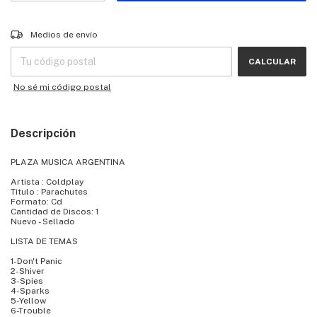
Entregas para el CP:
CAMBIAR CP
Medios de envío
CALCULAR
No sé mi código postal
Descripción
PLAZA MUSICA ARGENTINA
Artista : Coldplay
Titulo : Parachutes
Formato: Cd
Cantidad de Discos: 1
Nuevo - Sellado
LISTA DE TEMAS
1-Don't Panic
2-Shiver
3-Spies
4-Sparks
5-Yellow
6-Trouble