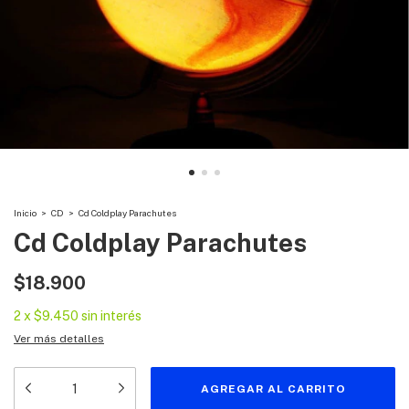
Inicio
>
CD
>
Cd Coldplay Parachutes
Cd Coldplay Parachutes
$18.900
2
x
$9.450
sin interés
Ver más detalles