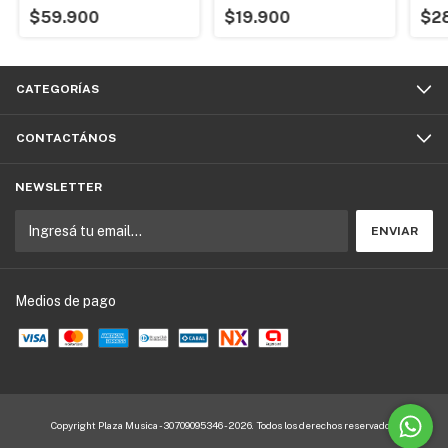
$59.900
$19.900
$2
CATEGORÍAS
CONTACTÁNOS
NEWSLETTER
Medios de pago
Copyright Plaza Musica - 30709095346 - 2026. Todos los derechos reservados.