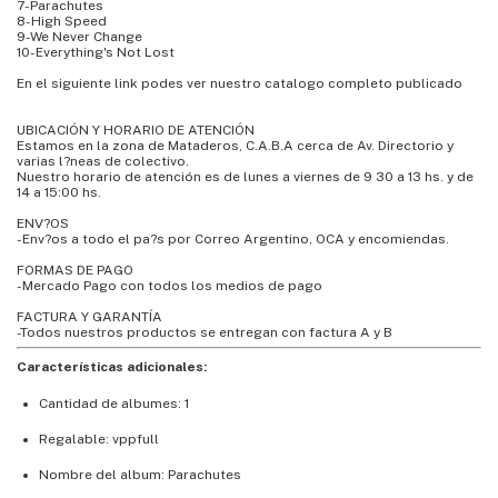
7-Parachutes
8-High Speed
9-We Never Change
10-Everything's Not Lost
En el siguiente link podes ver nuestro catalogo completo publicado
UBICACIÓN Y HORARIO DE ATENCIÓN
Estamos en la zona de Mataderos, C.A.B.A cerca de Av. Directorio y
varias l?neas de colectivo.
Nuestro horario de atención es de lunes a viernes de 9 30 a 13 hs. y de
14 a 15:00 hs.
ENV?OS
-Env?os a todo el pa?s por Correo Argentino, OCA y encomiendas.
FORMAS DE PAGO
-Mercado Pago con todos los medios de pago
FACTURA Y GARANTÍA
-Todos nuestros productos se entregan con factura A y B
Características adicionales:
Cantidad de albumes: 1
Regalable: vppfull
Nombre del album: Parachutes