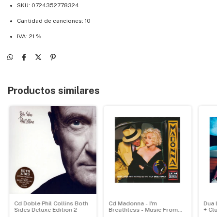
SKU: 0724352778324
Cantidad de canciones: 10
IVA: 21 %
Productos similares
Cd Doble Phil Collins Both
Cd Madonna - I'm
Dua 
Sides Deluxe Edition 2
Breathless - Music From
+ Cl
The Film Dick Tracy